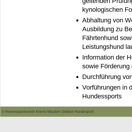
geltenden Prüfun
kynologischen Fo
Abhaltung von W
Ausbildung zu Be
Fährtenhund sowi
Leistungshund la
Information der 
sowie Förderung 
Durchführung von
Vorführungen in d
Hundessports
©
Heeressportverein Krems-Mautern Sektion Hundesport